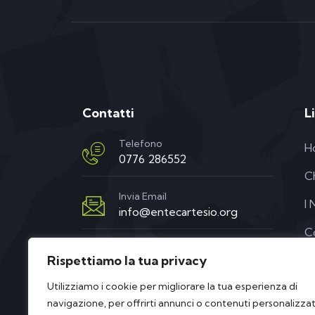
Contatti
L
Telefono
H
0776 286552
C
Invia Email
I 
info@entecartesio.org
C
Sede
Rispettiamo la tua privacy
via XX settembre, 63a/b
03039 Sora (FR)
Utilizziamo i cookie per migliorare la tua esperienza di
navigazione, per offrirti annunci o contenuti personalizzat