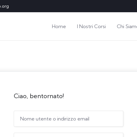
o.org
Home
I Nostri Corsi
Chi Siam
Ciao, bentornato!