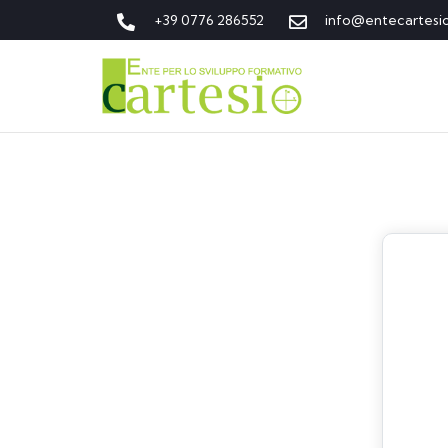
+39 0776 286552
info@entecartesi