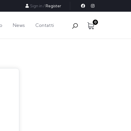
Sign in
/
Register
0
o
News
Contatti