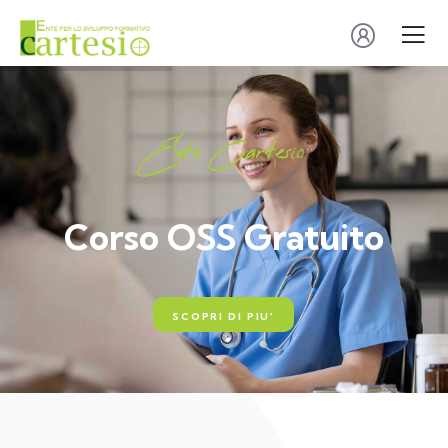
E
n
t
e
C
a
r
t
e
s
i
o
Corso OSS Gratuito
SCOPRI DI PIU'