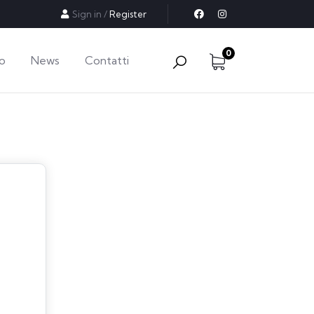
Sign in
/
Register
0
o
News
Contatti