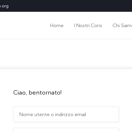
o.org
Home
I Nostri Corsi
Chi Siam
Ciao, bentornato!