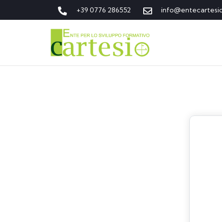
+39 0776 286552
info@entecartesi