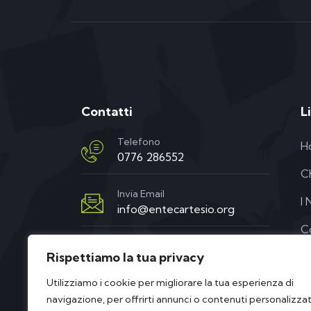
Contatti
L
Telefono
H
0776 286552
C
Invia Email
I 
info@entecartesio.org
C
Sede
Rispettiamo la tua privacy
via XX settembre, 63a/b
03039 Sora (FR)
Utilizziamo i cookie per migliorare la tua esperienza di
navigazione, per offrirti annunci o contenuti personalizzat