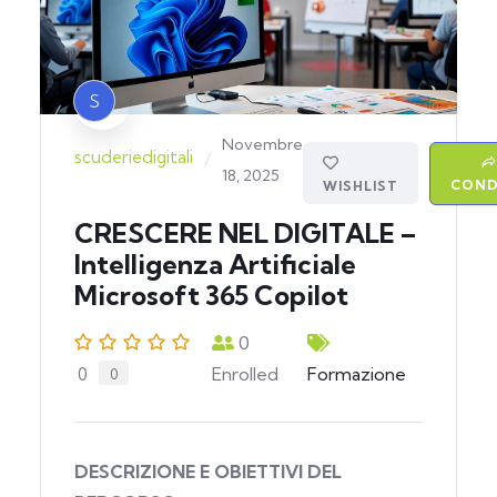
S
Novembre
scuderiedigitali
/
18, 2025
COND
WISHLIST
CRESCERE NEL DIGITALE –
Intelligenza Artificiale
Microsoft 365 Copilot
0
Enrolled
Formazione
0
0
DESCRIZIONE E OBIETTIVI DEL