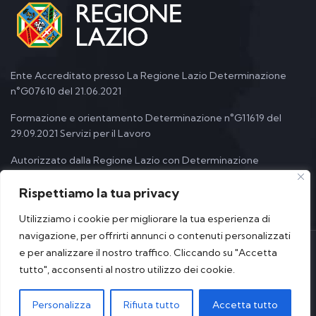
Ente Accreditato presso La Regione Lazio Determinazione
n°G07610 del 21.06.2021
Formazione e orientamento Determinazione n°G11619 del
29.09.2021 Servizi per il Lavoro
Autorizzato dalla Regione Lazio con Determinazione
Dirigenziale n° G18269 del 21.12.2022
Rispettiamo la tua privacy
Utilizziamo i cookie per migliorare la tua esperienza di
navigazione, per offrirti annunci o contenuti personalizzati
e per analizzare il nostro traffico. Cliccando su "Accetta
© Copyright 2023 Ente Cartesio – P.I. 02461720605 – Tutti i diritti
tutto", acconsenti al nostro utilizzo dei cookie.
Riservati
Personalizza
Rifiuta tutto
Accetta tutto